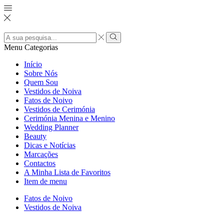
Search
input
Pesquisar
Menu
Categorias
Início
Sobre Nós
Quem Sou
Vestidos de Noiva
Fatos de Noivo
Vestidos de Cerimónia
Cerimónia Menina e Menino
Wedding Planner
Beauty
Dicas e Notícias
Marcações
Contactos
A Minha Lista de Favoritos
Item de menu
Fatos de Noivo
Vestidos de Noiva