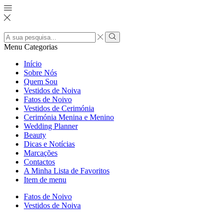
Search
input
Pesquisar
Menu
Categorias
Início
Sobre Nós
Quem Sou
Vestidos de Noiva
Fatos de Noivo
Vestidos de Cerimónia
Cerimónia Menina e Menino
Wedding Planner
Beauty
Dicas e Notícias
Marcações
Contactos
A Minha Lista de Favoritos
Item de menu
Fatos de Noivo
Vestidos de Noiva