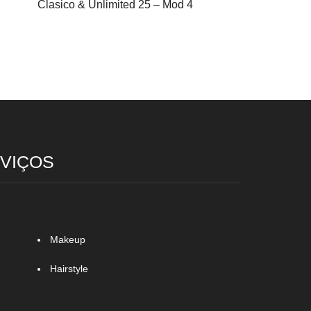
Clasico & Unlimited 25 – Mod 4
VIÇOS
Makeup
Hairstyle