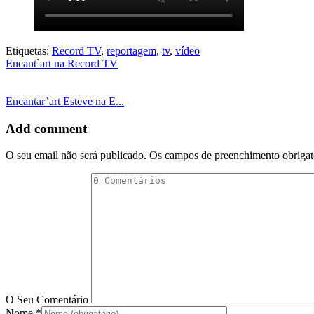
Etiquetas:
Record TV
,
reportagem
,
tv
,
vídeo
Encant`art na Record TV
Encantar’art Esteve na E...
Add comment
O seu email não será publicado. Os campos de preenchimento obriga
O Seu Comentário
Nome
*