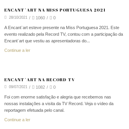
Eventos
ENCANT`ART NA MISS PORTUGUESA 2021
28/10/2021
/
1060
/
0
A Encant`art esteve presente na Miss Portuguesa 2021. Este
evento realizado pela Record TV, contou com a participação da
Encant`art que vestiu as apresentadoras do...
Continue a ler
Encant`art
ENCANT`ART NA RECORD TV
09/07/2021
/
1082
/
0
Foi com enorme satisfação e alegria que recebemos nas
nossas instalações a visita da TV Record. Veja o vídeo da
reportagem efetuada pelo canal.
Continue a ler