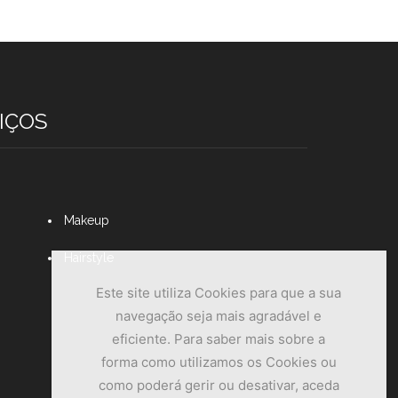
IÇOS
Makeup
Hairstyle
Este site utiliza Cookies para que a sua
navegação seja mais agradável e
eficiente. Para saber mais sobre a
forma como utilizamos os Cookies ou
como poderá gerir ou desativar, aceda