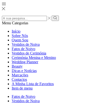
Search
input
Pesquisar
Menu
Categorias
Início
Sobre Nós
Quem Sou
Vestidos de Noiva
Fatos de Noivo
Vestidos de Cerimónia
Cerimónia Menina e Menino
Wedding Planner
Beauty
Dicas e Notícias
Marcações
Contactos
A Minha Lista de Favoritos
Item de menu
Fatos de Noivo
Vestidos de Noiva